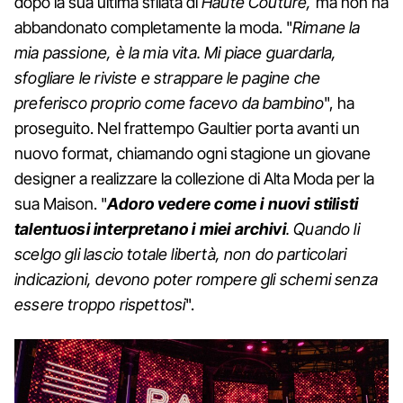
dopo la sua ultima sfilata di
Haute Couture,
ma non ha
abbandonato completamente la moda. "
Rimane la
mia passione, è la mia vita. Mi piace guardarla,
sfogliare le riviste e strappare le pagine che
preferisco proprio come facevo da bambino
", ha
proseguito. Nel frattempo Gaultier porta avanti un
nuovo format, chiamando ogni stagione un giovane
designer a realizzare la collezione di Alta Moda per la
sua Maison. "
Adoro vedere come i nuovi stilisti
talentuosi interpretano i miei archivi
. Quando li
scelgo gli lascio totale libertà, non do particolari
indicazioni, devono poter rompere gli schemi senza
essere troppo rispettosi
".