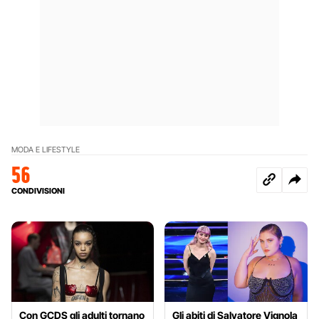
MODA E LIFESTYLE
56
CONDIVISIONI
Con GCDS gli adulti tornano
Gli abiti di Salvatore Vignola