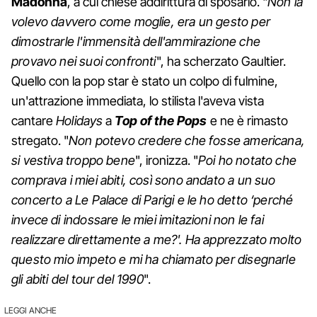
Madonna
, a cui chiese addirittura di sposarlo. "
Non la
volevo davvero come moglie, era un gesto per
dimostrarle l'immensità dell'ammirazione che
provavo nei suoi confronti
", ha scherzato Gaultier.
Quello con la pop star è stato un colpo di fulmine,
un'attrazione immediata, lo stilista l'aveva vista
cantare
Holidays
a
Top
of
the
Pops
e ne è rimasto
stregato. "
Non potevo credere che fosse americana,
si vestiva troppo bene
", ironizza. "
Poi ho notato che
comprava i miei abiti, così sono andato a un suo
concerto a Le Palace di Parigi e le ho detto ‘perché
invece di indossare le miei imitazioni non le fai
realizzare direttamente a me?'. Ha apprezzato molto
questo mio impeto e mi ha chiamato per disegnarle
gli abiti del tour del 1990
".
LEGGI ANCHE