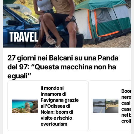
Travel
27 giorni nei Balcani su una Panda
del 97: “Questa macchina non ha
eguali”
Il mondo si
Boom 
innamora di
nero n
Favignana grazie
casi d
all'Odissea di
casa 
Nolan: boom di
nel bo
visite e rischio
crolla
overtourism