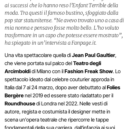
ai successi che lo hanno reso l’Enfant Terrible della
moda. Tra questi il famoso bustino, sfoggiato dalla
pop star statunitense. “Ne avevo trovato uno a casa di
mia nonna e pensavo fosse molto bello. L’ho voluto
trasformare in un capo che potesse essere mostrato”,
ha spiegato in un’intervista a Fanpage.it.
Una vita spettacolare quella di
Jean
Paul
Gaultier
,
che viene portata sul palco del
Teatro degli
Arcimboldi
di Milano con il
Fashion
Freak
Show
. Lo
spettacolo ideato dal celebre couturier approda in
Italia dal 7 al 24 marzo, dopo aver debuttato al
Folies
Bergère
nel 2019 ed essere stato riadattato per il
Roundhouse
di Londra nel 2022. Nelle vesti di
autore, regista e costumista il designer mette in
scena un'opera teatrale che ripercorre le tappe
fondamentali della sua carriera, dall'infanzia ai suoi