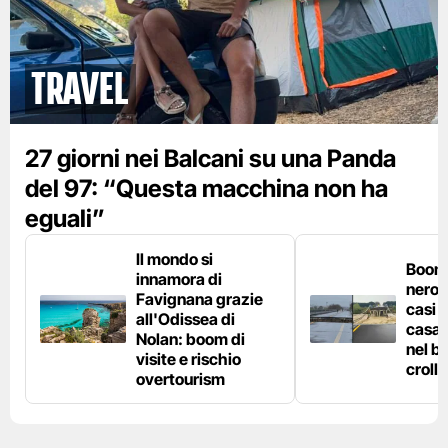
Travel
27 giorni nei Balcani su una Panda
del 97: “Questa macchina non ha
eguali”
Il mondo si
Boom 
innamora di
nero n
Favignana grazie
casi d
all'Odissea di
casa 
Nolan: boom di
nel bo
visite e rischio
crolla
overtourism