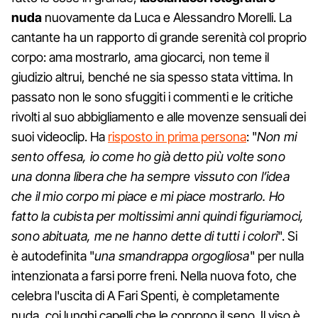
nuda
nuovamente da Luca e Alessandro Morelli. La
cantante ha un rapporto di grande serenità col proprio
corpo: ama mostrarlo, ama giocarci, non teme il
giudizio altrui, benché ne sia spesso stata vittima. In
passato non le sono sfuggiti i commenti e le critiche
rivolti al suo abbigliamento e alle movenze sensuali dei
suoi videoclip. Ha
risposto in prima persona
: "
Non mi
sento offesa, io come ho già detto più volte sono
una donna libera che ha sempre vissuto con l’idea
che il mio corpo mi piace e mi piace mostrarlo. Ho
fatto la cubista per moltissimi anni quindi figuriamoci,
sono abituata, me ne hanno dette di tutti i colori
". Si
è autodefinita "
una smandrappa orgogliosa
" per nulla
intenzionata a farsi porre freni. Nella nuova foto, che
celebra l'uscita di A Fari Spenti, è completamente
nuda, coi lunghi capelli che le coprono il seno. Il viso è