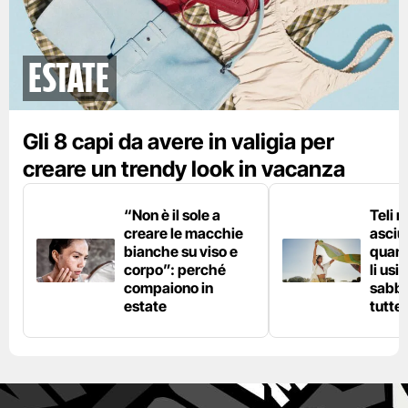
Estate
Gli 8 capi da avere in valigia per
creare un trendy look in vacanza
“Non è il sole a
Teli 
creare le macchie
asciu
bianche su viso e
quand
corpo”: perché
li usi
compaiono in
sabbi
estate
tutte 