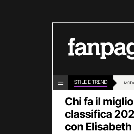
STILE E TREND
MOD
Chi fa il migl
classifica 2026
con Elisabeth 