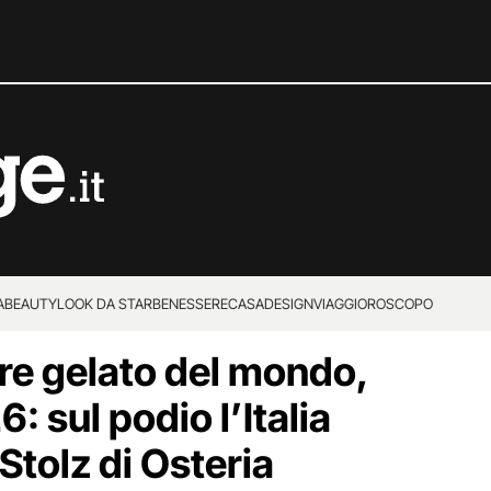
A
BEAUTY
LOOK DA STAR
BENESSERE
CASA
DESIGN
VIAGGI
OROSCOPO
iore gelato del mondo,
: sul podio l’Italia
Stolz di Osteria