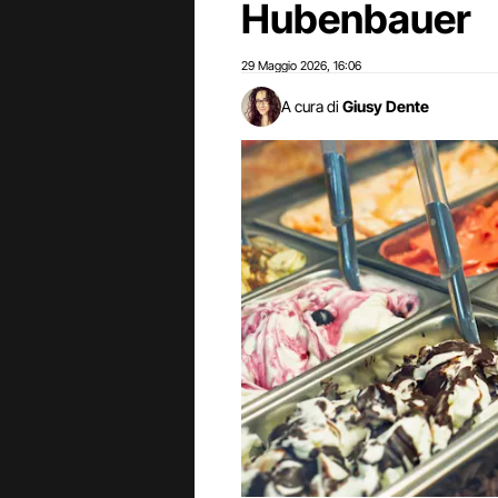
Hubenbauer
29 Maggio 2026
16:06
,
A cura di
Giusy Dente