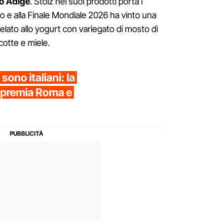
to Adige
. Stolz nei suoi prodotti porta i
lo e alla Finale Mondiale 2026 ha vinto una
elato allo yogurt con variegato di mosto di
cotte e miele.
 sono italiani: la
s premia Roma e