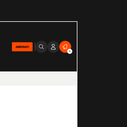
ABBONATI
2