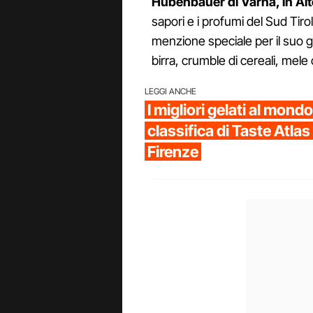
Hubenbauer di Varna, in Al
sapori e i profumi del Sud Tiro
menzione speciale per il suo g
birra, crumble di cereali, mele 
LEGGI ANCHE
I migliori gelati al mondo
classifica di Taste Atla
Firenze