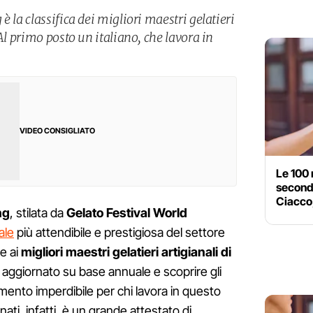
è la classifica dei migliori maestri gelatieri
Al primo posto un italiano, che lavora in
VIDEO CONSIGLIATO
Le 100 
second
Ciacco,
ng
, stilata da
Gelato Festival World
ale
più attendibile e prestigiosa del settore
e ai
migliori maestri gelatieri artigianali di
e aggiornato su base annuale e scoprire gli
mento imperdibile per chi lavora in questo
ti, infatti, è un grande attestato di