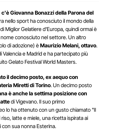
, c'è Giovanna Bonazzi della Parona del
ra nello sport ha conosciuto il mondo della
lo di Miglior Gelatiere d'Europa, quindi ormai è
 nome conosciuto nel settore. Un altro
nolo di adozione) è
Maurizio Melani, ottavo
.
 di Valencia e Madrid e ha partecipato più
cuito Gelato Festival World Masters.
ato il decimo posto, ex aequo con
eria Miretti di Torino
. Un decimo posto
iana è anche la settima posizione con
atte
di Vigevano. Il suo primo
eo lo ha ottenuto con un gusto chiamato "Il
iso, latte e miele, una ricetta ispirata ai
ti con sua nonna Esterina.