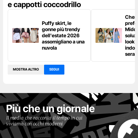
e cappotti coccodrillo
Chemi
Puffy skirt, le
prefe
gonne più trendy
Middl
dell'estate 2026
soluzi
assomigliano a una
look e
nuvola
indos
sera
MOSTRA ALTRO
SEGUI
Più che un giornale
Il media che racconta il tempo in cui
viviamo con occhi moderni