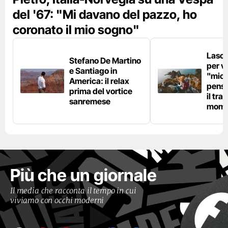
del '67: "Mi davano del pazzo, ho
coronato il mio sogno"
Lascia
Stefano De Martino
per vi
e Santiago in
"micr
America: il relax
pensi
prima del vortice
il tra
sanremese
mome
Più che un giornale
Il media che racconta il tempo in cui
viviamo con occhi moderni