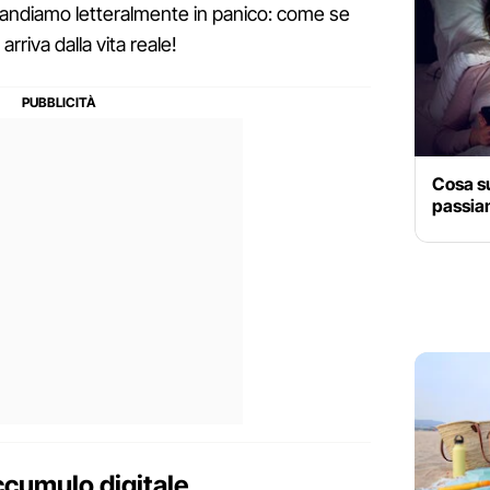
 andiamo letteralmente in panico: come se
arriva dalla vita reale!
Cosa su
passia
ccumulo digitale