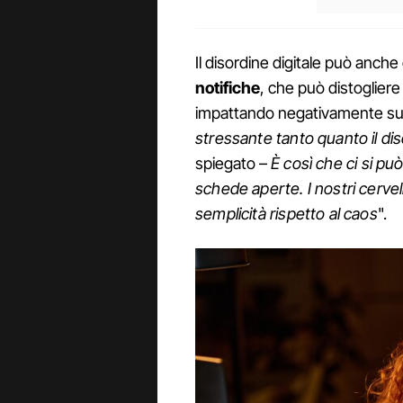
Il disordine digitale può anc
notifiche
, che può distogliere
impattando negativamente sulla
stressante tanto quanto il di
spiegato –
È così che ci si pu
schede aperte. I nostri cervell
semplicità rispetto al caos
".