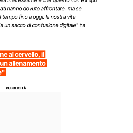
sa interessante è che questo non è il tipo
nati hanno dovuto affrontare, ma se
l tempo fino a oggi, la nostra vita
da un sacco di confusione digitale
" ha
e al cervello, il
 un allenamento
e"