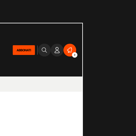
ABBONATI
2