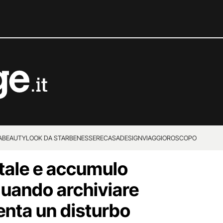
A
BEAUTY
LOOK DA STAR
BENESSERE
CASA
DESIGN
VIAGGI
OROSCOPO
itale e accumulo
uando archiviare
enta un disturbo