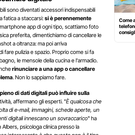
mobili sono diventati accessori indispensabili
fa fatica a staccarsi:
si è perennemente
Come a
telefon
smartphone app di ogni tipo, scattiamo foto
consigl
sica preferita, dimentichiamo di cancellare le
shot a oltranza: ma poi arriva
fare pulizia e spazio. Proprio come si fa
l bagno, le mensole della cucina e l'armadio.
anche
rinunciare a una app o cancellare
blema
. Non lo sappiamo fare.
pieno di dati digitali può influire sulla
ività, affermano gli esperti. "
È qualcosa che
olta di e-mail, immagini, schede aperte, un
ti digitali innescano un sovraccarico
" ha
Albers, psicologa clinica presso la