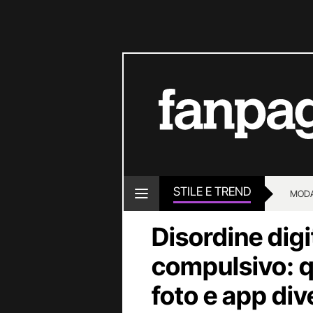
STILE E TREND
MOD
Disordine dig
compulsivo: q
foto e app div