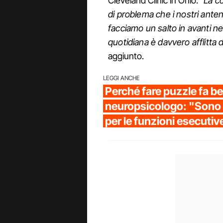
Cleveland Clinic in Ohio. "
La co
di problema che i nostri ante
facciamo un salto in avanti ne
quotidiana è davvero afflitta 
aggiunto.
LEGGI ANCHE
Perché fare puzzle fa ben
neuropsicologo: "Sono
per le funzioni esecutiv