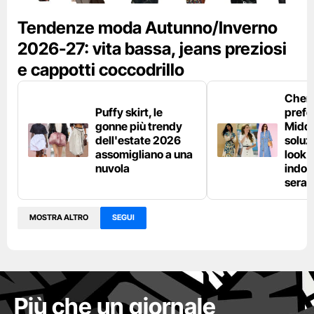
Tendenze moda Autunno/Inverno
2026-27: vita bassa, jeans preziosi
e cappotti coccodrillo
Chemi
Puffy skirt, le
prefe
gonne più trendy
Middl
dell'estate 2026
soluzi
assomigliano a una
look e
nuvola
indos
sera
MOSTRA ALTRO
SEGUI
Più che un giornale