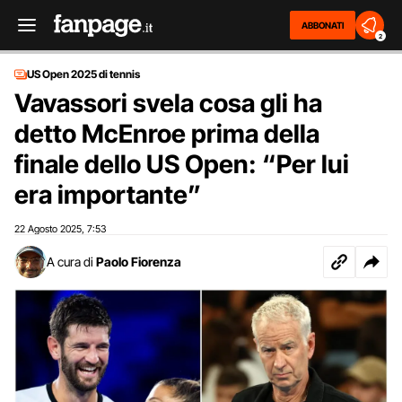
ABBONATI
2
US Open 2025 di tennis
Vavassori svela cosa gli ha
detto McEnroe prima della
finale dello US Open: “Per lui
era importante”
22 Agosto 2025
7:53
,
A cura di
Paolo Fiorenza