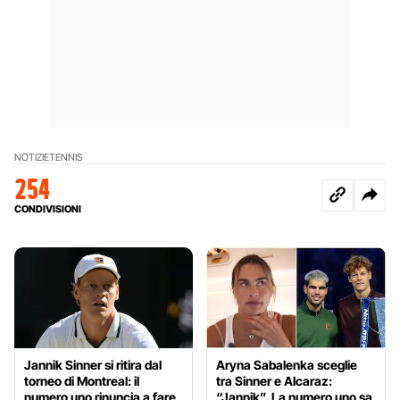
NOTIZIE
TENNIS
254
CONDIVISIONI
Jannik Sinner si ritira dal
Aryna Sabalenka sceglie
torneo di Montreal: il
tra Sinner e Alcaraz:
numero uno rinuncia a fare
“Jannik”. La numero uno sa