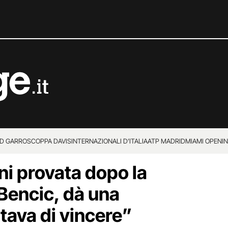
D GARROS
COPPA DAVIS
INTERNAZIONALI D’ITALIA
ATP MADRID
MIAMI OPEN
I
ni provata dopo la
 Bencic, dà una
tava di vincere”