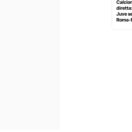
Calciom
diretta
Juve se
Roma-M