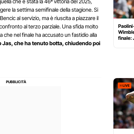
lla che è stata la 46ª vittoria del 2025,
ere la settima semifinale della stagione. Si
Bencic al servizio, ma è riuscita a piazzare il
Paolini
 confronto al terzo parziale. Una sfida molto
Wimbled
ra che nel finale ha accusato un fastidio alla
finale:
o Jas, che ha tenuto botta, chiudendo poi
LIVE