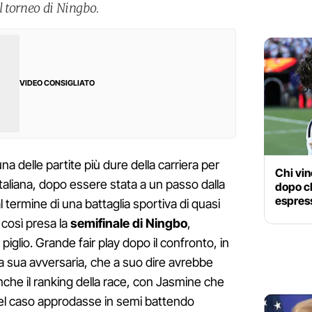
el torneo di Ningbo.
VIDEO CONSIGLIATO
na delle partite più dure della carriera per
Chi vin
 italiana, dopo essere stata a un passo dalla
dopo c
espress
al termine di una battaglia sportiva di quasi
 così presa la
semifinale di Ningbo
,
piglio. Grande fair play dopo il confronto, in
lla sua avversaria, che a suo dire avrebbe
 anche il ranking della race, con Jasmine che
el caso approdasse in semi battendo