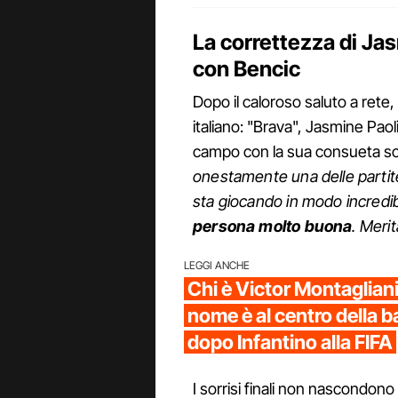
La correttezza di Ja
con Bencic
Dopo il caloroso saluto a rete
italiano: "Brava", Jasmine Paoli
campo con la sua consueta sch
onestamente una delle partite
sta giocando in modo incredib
persona molto buona
. Merit
LEGGI ANCHE
Chi è Victor Montagliani
nome è al centro della ba
dopo Infantino alla FIFA
I sorrisi finali non nascondono