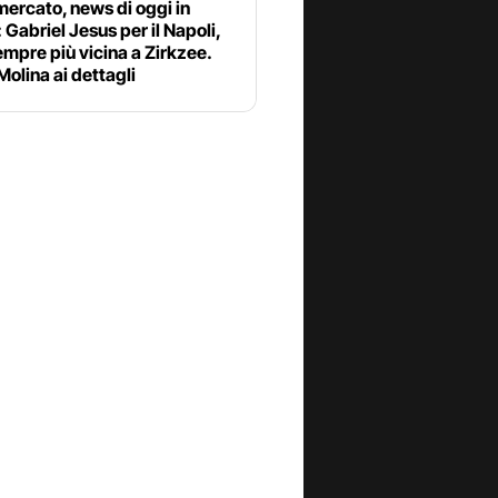
ercato, news di oggi in
: Gabriel Jesus per il Napoli,
mpre più vicina a Zirkzee.
olina ai dettagli