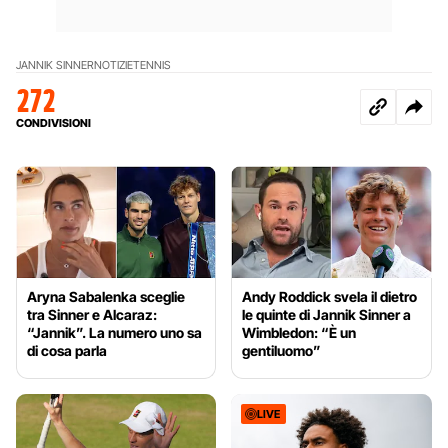
JANNIK SINNER
NOTIZIE
TENNIS
272
CONDIVISIONI
Aryna Sabalenka sceglie
Andy Roddick svela il dietro
tra Sinner e Alcaraz:
le quinte di Jannik Sinner a
“Jannik”. La numero uno sa
Wimbledon: “È un
di cosa parla
gentiluomo”
LIVE