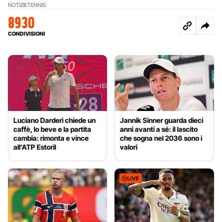
NOTIZIE
TENNIS
8930
CONDIVISIONI
Luciano Darderi chiede un
Jannik Sinner guarda dieci
caffè, lo beve e la partita
anni avanti a sé: il lascito
cambia: rimonta e vince
che sogna nel 2036 sono i
all’ATP Estoril
valori
LIVE