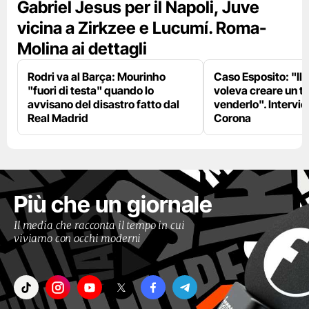
Gabriel Jesus per il Napoli, Juve
vicina a Zirkzee e Lucumí. Roma-
Molina ai dettagli
Rodri va al Barça: Mourinho
Caso Esposito: "Il 
"fuori di testa" quando lo
voleva creare un te
avvisano del disastro fatto dal
venderlo". Intervie
Real Madrid
Corona
Più che un giornale
Il media che racconta il tempo in cui
viviamo con occhi moderni