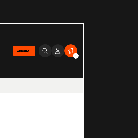
ABBONATI
2