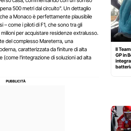
erso casa, commentando con un sorriso
pena 500 metri dal circuito". Un dettaglio
 che a Monaco è perfettamente plausibile
– come i piloti di F1, che sono tra gli
re milioni per acquistare residenze extralusso.
rte del complesso Mareterra, una
Il Team
derna, caratterizzata da finiture di alta
GP in B
(come l'integrazione di soluzioni ad alta
integra
batteri