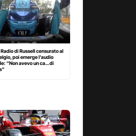
 Radio di Russell censurato al
elgio, poi emerge l’audio
le: “Non avevo un ca… di
a”