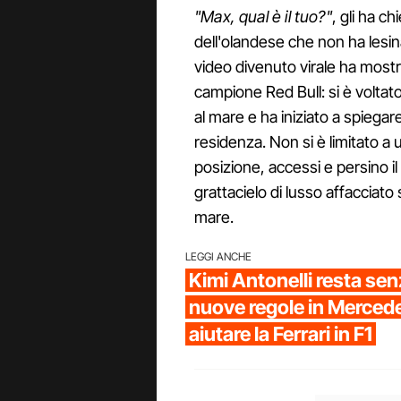
"Max, qual è il tuo?"
, gli ha c
dell'olandese che non ha lesina
video divenuto virale ha mostra
campione Red Bull: si è voltato
al mare e ha iniziato a spiega
residenza. Non si è limitato a
posizione, accessi e persino i
grattacielo di lusso affacciato
mare.
LEGGI ANCHE
Kimi Antonelli resta sen
nuove regole in Merce
aiutare la Ferrari in F1