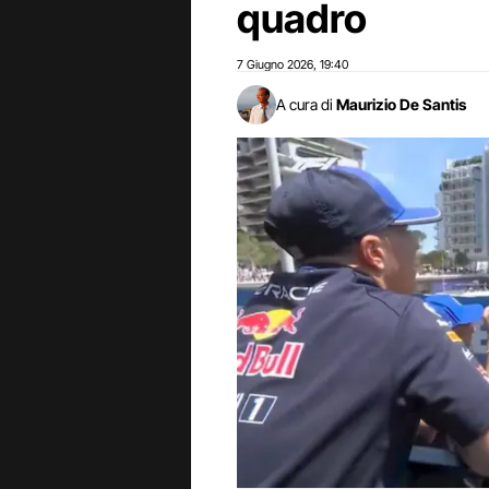
quadro
7 Giugno 2026
19:40
,
A cura di
Maurizio De Santis