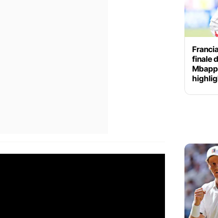
Francia
finale 
Mbappé
highli