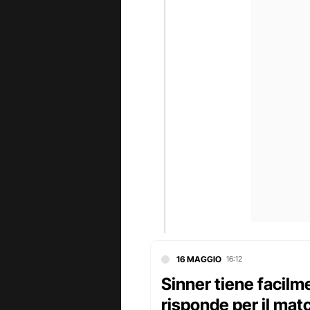
16 MAGGIO
16:12
Sinner tiene facilme
risponde per il mat