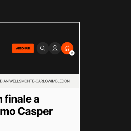
ABBONATI
2
NDIAN WELLS
MONTE-CARLO
WIMBLEDON
 finale a
simo Casper