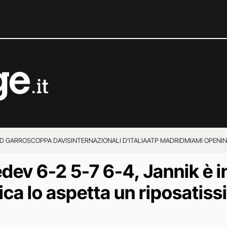
D GARROS
COPPA DAVIS
INTERNAZIONALI D’ITALIA
ATP MADRID
MIAMI OPEN
I
ev 6-2 5-7 6-4, Jannik è in
a lo aspetta un riposatis