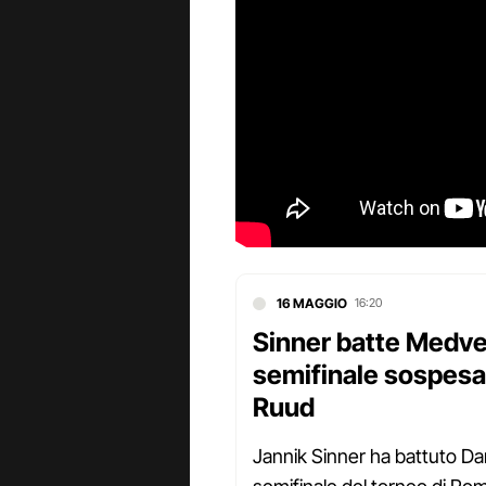
16 MAGGIO
16:20
Sinner batte Medve
semifinale sospesa i
Ruud
Jannik Sinner ha battuto Da