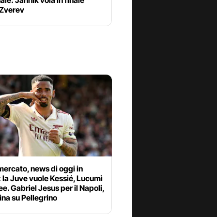
ale: Jannik vola in finale
 Zverev
ercato, news di oggi in
: la Juve vuole Kessié, Lucumì
ee. Gabriel Jesus per il Napoli,
ina su Pellegrino