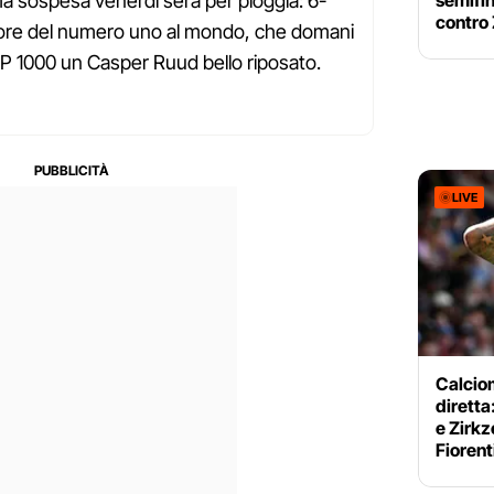
ma sospesa venerdì sera per pioggia: 6-
semifin
contro
avore del numero uno al mondo, che domani
'ATP 1000 un Casper Ruud bello riposato.
LIVE
Calciom
diretta
e Zirkz
Fiorent