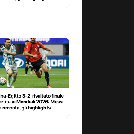
na-Egitto 3-2, risultato finale
artita ai Mondiali 2026: Messi
a rimonta, gli highlights