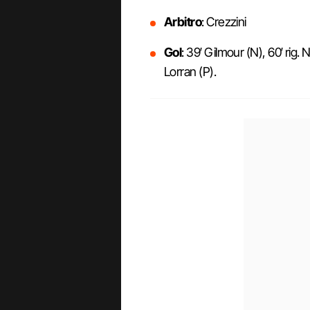
Arbitro
: Crezzini
Gol
: 39′ Gilmour (N), 60′ rig. 
Lorran (P).