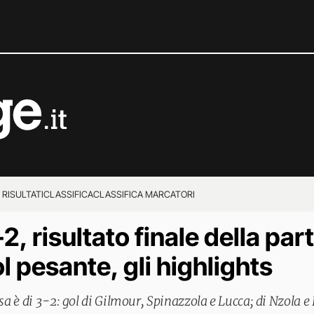
 RISULTATI
CLASSIFICA
CLASSIFICA MARCATORI
, risultato finale della part
l pesante, gli highlights
isa è di 3-2: gol di Gilmour, Spinazzola e Lucca; di Nzola e L