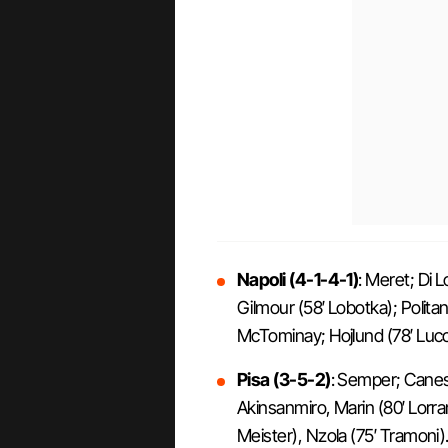
Napoli (4-1-4-1)
: Meret; Di
Gilmour (58′ Lobotka); Polita
McTominay; Hojlund (78′ Lucca
Pisa (3-5-2)
: Semper; Canestr
Akinsanmiro, Marin (80′ Lorran
Meister), Nzola (75′ Tramoni). 