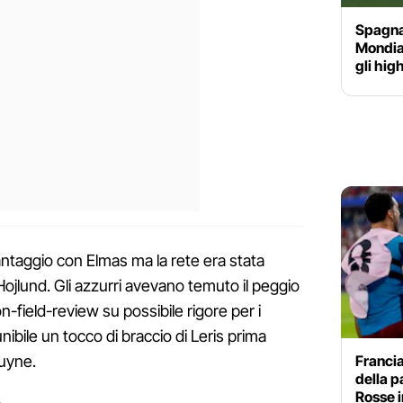
Spagna-
Mondial
gli hig
antaggio con Elmas ma la rete era stata
Hojlund. Gli azzurri avevano temuto il peggio
n-field-review su possibile rigore per i
unibile un tocco di braccio di Leris prima
Francia
ruyne.
della p
Rosse i