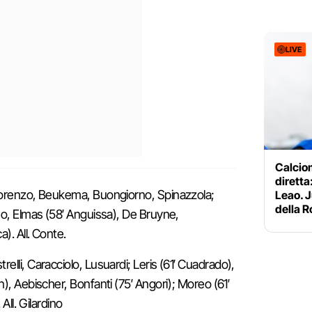
LIVE
Calciom
diretta:
 Lorenzo, Beukema, Buongiorno, Spinazzola;
Leao. J
della 
no, Elmas (58′ Anguissa), De Bruyne,
). All. Conte.
elli, Caracciolo, Lusuardi; Leris (61′ Cuadrado),
), Aebischer, Bonfanti (75′ Angori); Moreo (61′
All. Gilardino