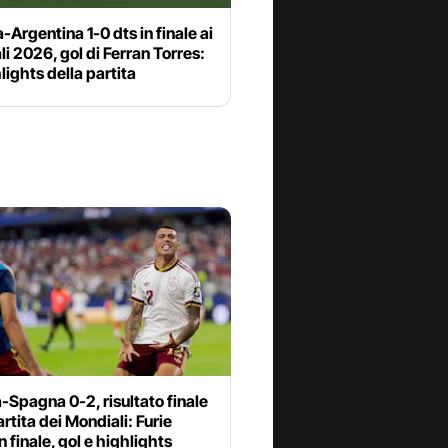
Argentina 1-0 dts in finale ai
i 2026, gol di Ferran Torres:
hlights della partita
-Spagna 0-2, risultato finale
artita dei Mondiali: Furie
n finale, gol e highlights