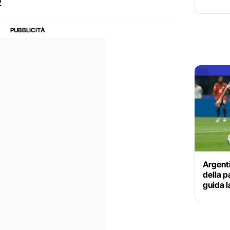
2
Argenti
della p
guida l