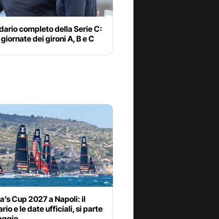
ndario completo della Serie C:
e giornate dei gironi A, B e C
’s Cup 2027 a Napoli: il
io e le date ufficiali, si parte
aggio