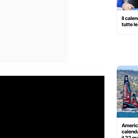
Il cale
tutte l
America
calendar
il 22 m