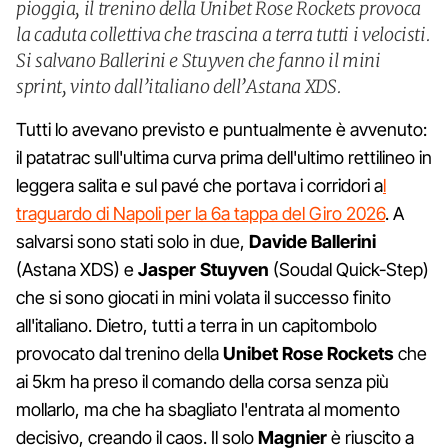
pioggia, il trenino della Unibet Rose Rockets provoca
la caduta collettiva che trascina a terra tutti i velocisti.
Si salvano Ballerini e Stuyven che fanno il mini
sprint, vinto dall’italiano dell’Astana XDS.
Tutti lo avevano previsto e puntualmente è avvenuto:
il patatrac sull'ultima curva prima dell'ultimo rettilineo in
leggera salita e sul pavé che portava i corridori a
l
traguardo di Napoli per la 6a tappa del Giro 2026
. A
salvarsi sono stati solo in due,
Davide Ballerini
(Astana XDS) e
Jasper Stuyven
(Soudal Quick-Step)
che si sono giocati in mini volata il successo finito
all'italiano. Dietro, tutti a terra in un capitombolo
provocato dal trenino della
Unibet Rose Rockets
che
ai 5km ha preso il comando della corsa senza più
mollarlo, ma che ha sbagliato l'entrata al momento
decisivo, creando il caos. Il solo
Magnier
è riuscito a