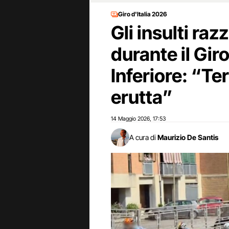
Giro d'Italia 2026
Gli insulti razz
durante il Giro
Inferiore: “Te
erutta”
14 Maggio 2026
17:53
,
A cura di
Maurizio De Santis