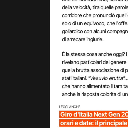
della velocità, tira quelle paro
corridore che pronunciò quell'e
solo di un equivoco, che l'offe
goliardico con alcuni compagn
di arrecare ingiurie.
È la stessa cosa anche oggi? I 
rivelano particolari del gener
quella brutta associazione di
stati italiani.
"Vesuvio erutta"…
che hanno alimentato il tam t
anche la risposta colorita di u
LEGGI ANCHE
Giro d'Italia Next Gen 2
orari e date: il principale 