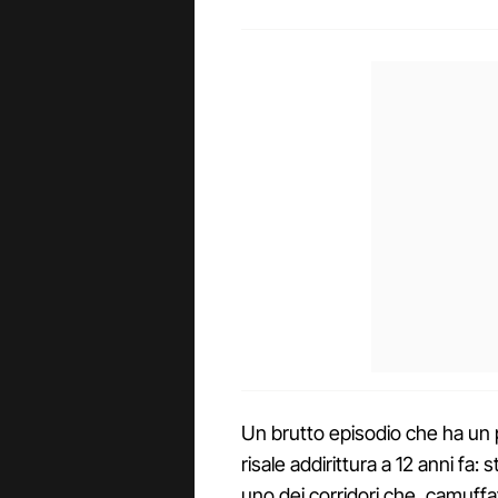
Un brutto episodio che ha un 
risale addirittura a 12 anni fa
uno dei corridori che, camuffa