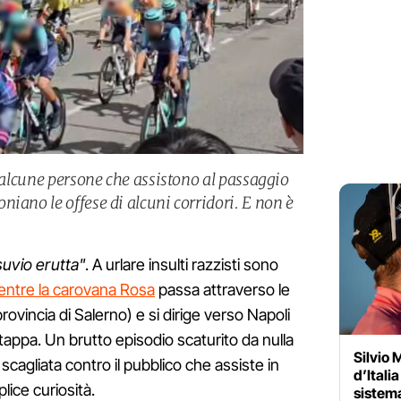
a alcune persone che assistono al passaggio
iano le offese di alcuni corridori. E non è
uvio erutta"
. A urlare insulti razzisti sono
mentre la carovana Rosa
passa attraverso le
rovincia di Salerno) e si dirige verso Napoli
 tappa. Un brutto episodio scaturito da nulla
Silvio 
scagliata contro il pubblico che assiste in
d’Itali
ice curiosità.
sistema