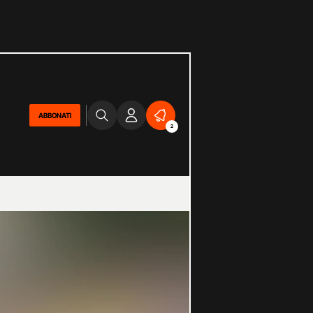
ABBONATI
2