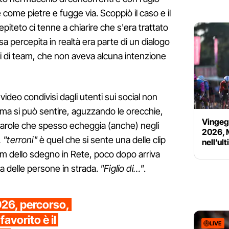
le come pietre e fugge via. Scoppiò il caso e il
piteto ci tenne a chiarire che s'era trattato
sa percepita in realtà era parte di un dialogo
i di team, che non aveva alcuna intenzione
video condivisi dagli utenti sui social non
e ma si può sentire, aguzzando le orecchie,
Vingega
 parole che spesso echeggia (anche) negli
2026, M
 "terroni"
è quel che si sente una delle clip
nell’ul
am dello sdegno in Rete, poco dopo arriva
na delle persone in strada.
"Figlio di…"
.
026, percorso,
favorito è il
LIVE