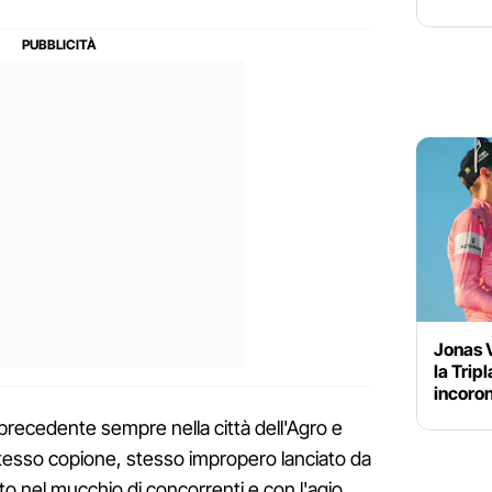
Jonas V
la Trip
incoron
precedente sempre nella città dell'Agro e
: stesso copione, stesso impropero lanciato da
to nel mucchio di concorrenti e con l'agio