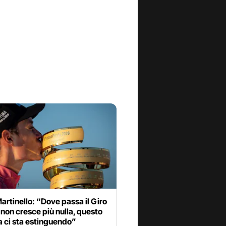
Martinello: “Dove passa il Giro
a non cresce più nulla, questo
 ci sta estinguendo”