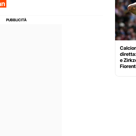
nn
Calciom
diretta
e Zirkz
Fiorent