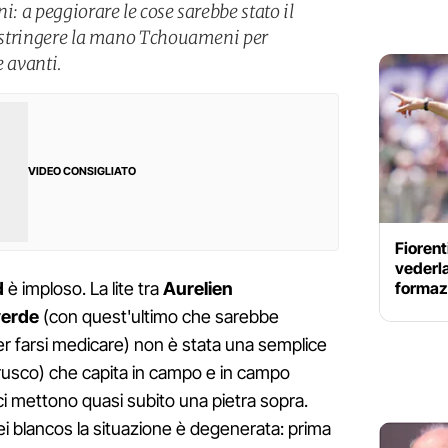
i: a peggiorare le cose sarebbe stato il
di stringere la mano Tchouameni per
e avanti.
VIDEO CONSIGLIATO
Fioren
vederla
formazi
d
è imploso. La lite tra
Aurelien
verde
(con quest'ultimo che sarebbe
per farsi medicare) non è stata una semplice
brusco) che capita in campo e in campo
i mettono quasi subito una pietra sopra.
ei blancos la situazione è degenerata: prima