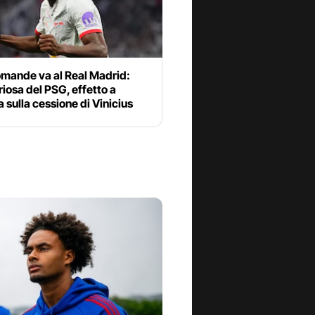
omande va al Real Madrid:
riosa del PSG, effetto a
 sulla cessione di Vinicius