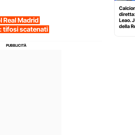
Calciom
diretta:
l Real Madrid
Leao. J
della 
: tifosi scatenati