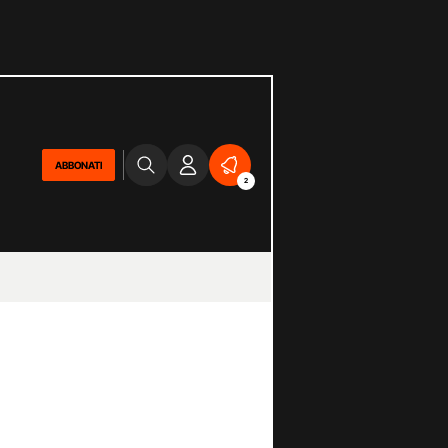
ABBONATI
2