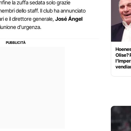
 infine la zuffa sedata solo grazie
i membri dello staff. Il club ha annunciato
ri e il direttore generale,
José Ángel
iunione d'urgenza.
Hoeness
Olise? 
l’Imper
vendi