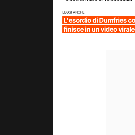
LEGGI ANCHE
L'esordio di Dumfries co
finisce in un video virale