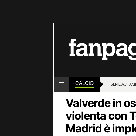
CALCIO
SERIE A
CHAMP
Valverde in os
violenta con T
Madrid è imp