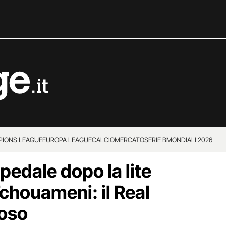
IONS LEAGUE
EUROPA LEAGUE
CALCIOMERCATO
SERIE B
MONDIALI 2026
pedale dopo la lite
chouameni: il Real
loso