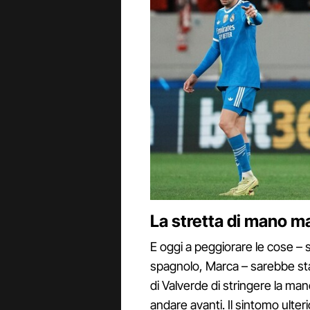
La stretta di mano m
E oggi a peggiorare le cose – 
spagnolo, Marca – sarebbe stat
di Valverde di stringere la ma
andare avanti. Il sintomo ulter