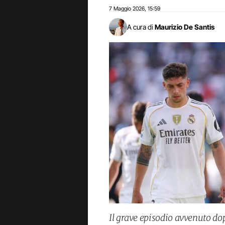
7 Maggio 2026
15:59
,
A cura di
Maurizio De Santis
Il grave episodio avvenuto dop