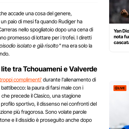
 che accade una cosa del genere,
un paio di mesi fa quando Rudiger ha
arreras nello spogliatoio dopo una cena di
Yan Di
nota fu
no promesso di lottare per i trofei. I diretti
cascata
pisodio isolato e già risolto"
ma era solo la
ondo.
 lite tra Tchouameni e Valverde
troppi complimenti'
durante l'allenamento di
 battibecco: la paura di farsi male con i
LIVE
e che precede il Clasico, una stagione
profilo sportivo, il dissenso nei confronti del
azione più fragorosa. Sono volate parole
tone e il dissidio è proseguito anche dopo