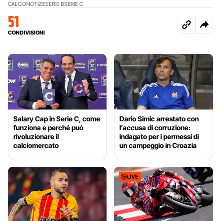
CALCIO
NOTIZIE
SERIE B
SERIE C
51
CONDIVISIONI
Salary Cap in Serie C, come
Dario Simic arrestato con
funziona e perché può
l’accusa di corruzione:
rivoluzionare il
indagato per i permessi di
calciomercato
un campeggio in Croazia
LIVE