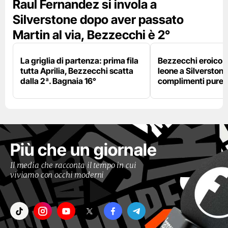
Raul Fernandez si invola a
Silverstone dopo aver passato
Martin al via, Bezzecchi è 2°
La griglia di partenza: prima fila
Bezzecchi eroico ne
tutta Aprilia, Bezzecchi scatta
leone a Silverstone e
dalla 2ª. Bagnaia 16°
complimenti pure 
Più che un giornale
Il media che racconta il tempo in cui
viviamo con occhi moderni