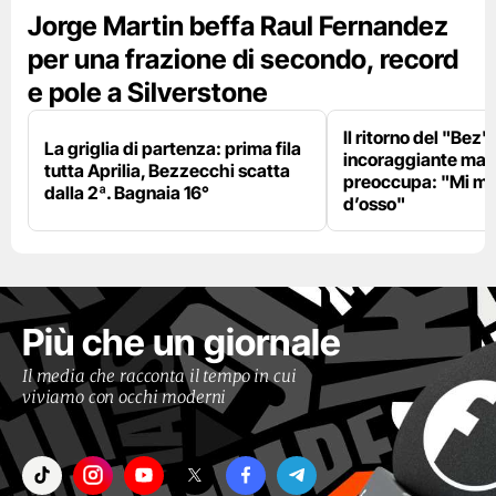
Jorge Martin beffa Raul Fernandez
per una frazione di secondo, record
e pole a Silverstone
Il ritorno del "Bez"
La griglia di partenza: prima fila
incoraggiante ma il
tutta Aprilia, Bezzecchi scatta
preoccupa: "Mi m
dalla 2ª. Bagnaia 16°
d’osso"
Più che un giornale
Il media che racconta il tempo in cui
viviamo con occhi moderni