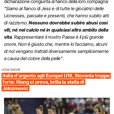
dichiarazione congiunta al fianco della loro compagna:
"Siamo al fianco di Jess e di tutte le giocatrici delle
Lionesses, passate e presenti, che hanno subito atti
di razzismo.
Nessuno dovrebbe subire abusi così
vili, né nel calcio né in qualsiasi altro ambito della
vita
. Rappresentare il nostro Paese è il più grande
onore. Non è giusto che, mentre lo facciamo, alcuni
di noi vengano trattati diversamente semplicemente
a causa del colore della pelle"
.
LEGGI ANCHE
Italia d'argento agli Europei U18, Slovenia troppo
forte: Niang ci prova, brilla la stella di
Joksimovic