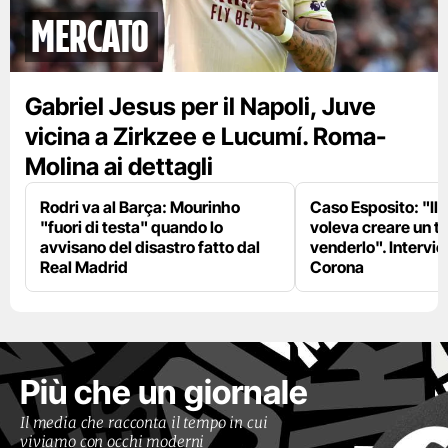
mercato
Gabriel Jesus per il Napoli, Juve
vicina a Zirkzee e Lucumí. Roma-
Molina ai dettagli
Rodri va al Barça: Mourinho
Caso Esposito: "Il 
"fuori di testa" quando lo
voleva creare un te
avvisano del disastro fatto dal
venderlo". Intervie
Real Madrid
Corona
Più che un giornale
Il media che racconta il tempo in cui
viviamo con occhi moderni