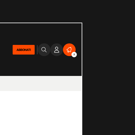
ABBONATI
2