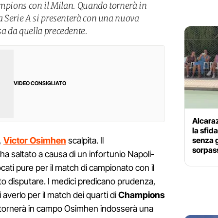
ampions con il Milan. Quando tornerà in
 Serie A si presenterà con una nuova
a da quella precedente.
VIDEO CONSIGLIATO
Alcaraz
la sfid
senza g
,
Victor Osimhen
scalpita. Il
sorpas
ha saltato a causa di un infortunio Napoli-
cati pure per il match di campionato con il
o disputare. I medici predicano prudenza,
i averlo per il match dei quarti di
Champions
o tornerà in campo Osimhen indosserà una