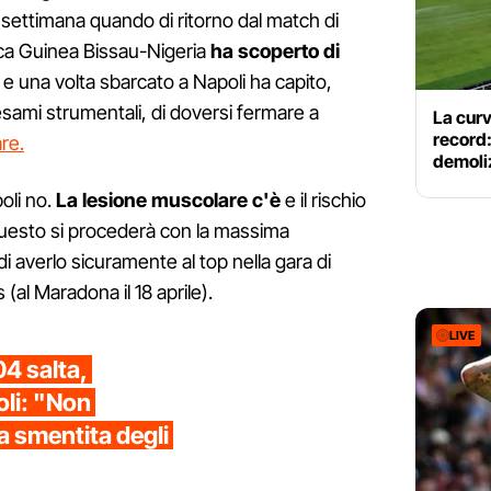
a settimana quando di ritorno dal match di
rica Guinea Bissau-Nigeria
ha scoperto di
e una volta sbarcato a Napoli ha capito,
sami strumentali, di doversi fermare a
La curv
record:
re.
demoliz
oli no.
La lesione muscolare c'è
e il rischio
 questo si procederà con la massima
di averlo sicuramente al top nella gara di
(al Maradona il 18 aprile).
LIVE
04 salta,
oli: "Non
la smentita degli