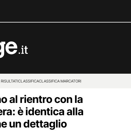
 RISULTATI
CLASSIFICA
CLASSIFICA MARCATORI
 al rientro con la
a: è identica alla
e un dettaglio