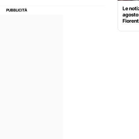
Le noti
agosto
Fiorent