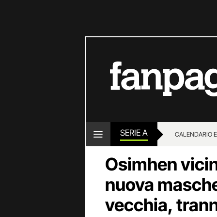
SERIE A
CALENDARIO E
Osimhen vicino
nuova mascher
vecchia, trann