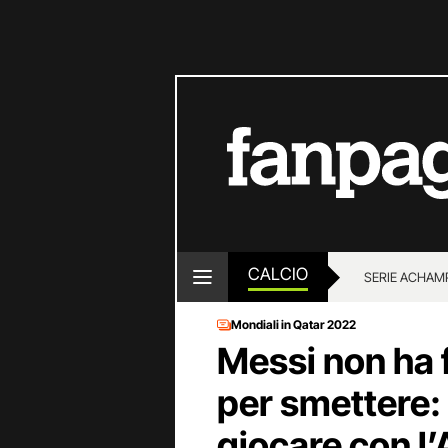
CALCIO
SERIE A
CHAMP
Mondiali in Qatar 2022
Messi non ha 
per smettere:
giocare con l