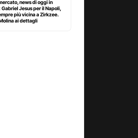
ercato, news di oggi in
: Gabriel Jesus per il Napoli,
mpre più vicina a Zirkzee.
olina ai dettagli