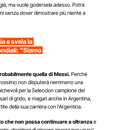
a già, ma vuole godersela adesso. Potrà
emi senza dover dimostrare più niente a
cia e svela la
ndiali: "Siamo
robabilmente quella di Messi.
Perché
 prossimo non disputerà nemmeno una
amichevoli per la Seleccion campione del
ri di grido, e magari anche in Argentina,
tite della sua carriera con l'Argentina.
to che non possa continuare a oltranza
e
rgie, decidere di giocare ancora per un po'