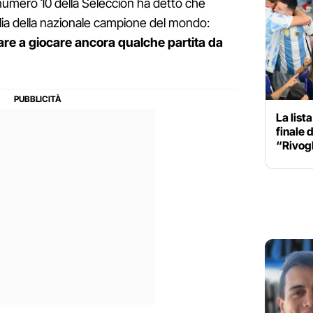
l numero 10 della Seleccion ha detto che
lia della nazionale campione del mondo:
re a giocare ancora qualche partita da
La list
finale 
“Rivogl