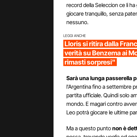
record della Seleccion ce li h
giocare tranquillo, senza pat
nessuno.
LEGGI ANCHE
Lloris si ritira dalla Fran
verità su Benzema ai Mo
rimasti sorpresi"
Sarà una lunga passerella p
l'Argentina fino a settembre
partita ufficiale. Quindi solo 
mondo. E magari contro avversa
Leo potrà giocare le ultime par
Ma a questo punto
non è det
possa, trovando voglia ed ene