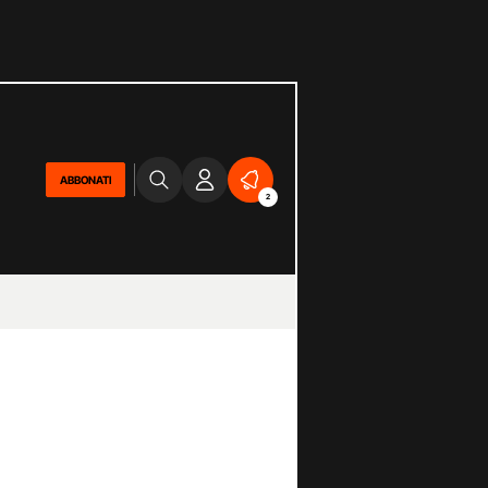
ABBONATI
2