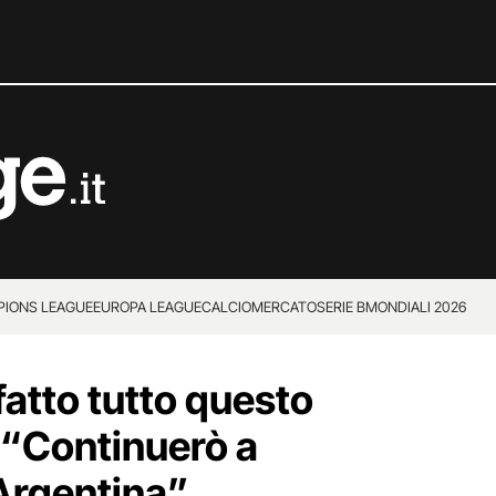
IONS LEAGUE
EUROPA LEAGUE
CALCIOMERCATO
SERIE B
MONDIALI 2026
fatto tutto questo
 “Continuerò a
’Argentina”