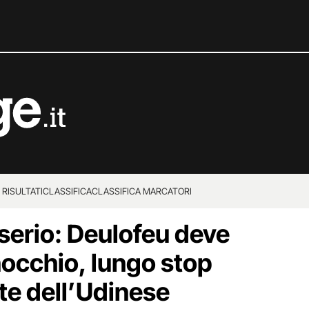
 RISULTATI
CLASSIFICA
CLASSIFICA MARCATORI
 serio: Deulofeu deve
nocchio, lungo stop
te dell’Udinese