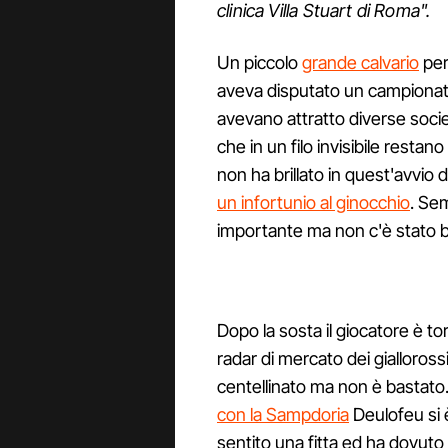
clinica Villa Stuart di Roma".
Un piccolo
grande calvario
per
aveva disputato un campionato 
avevano attratto diverse soc
che in un filo invisibile resta
non ha brillato in quest'avvio
un infortunio al ginocchio
. Se
importante ma non c'è stato b
Dopo la sosta il giocatore è t
radar di mercato dei gialloross
centellinato ma non è bastato
con la Sampdoria
Deulofeu si 
sentito una fitta ed ha dovuto 