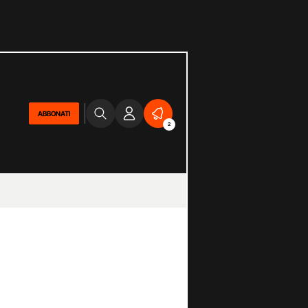
ABBONATI
2