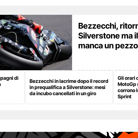
Bezzecchi, ritor
Silverstone ma il
manca un pezzo
pagni di
Gli orari
Bezzecchi in lacrime dopo il record
a
MotoGp su
in prequalifica a Silverstone: mesi
corrono l
da incubo cancellati in un giro
Sprint