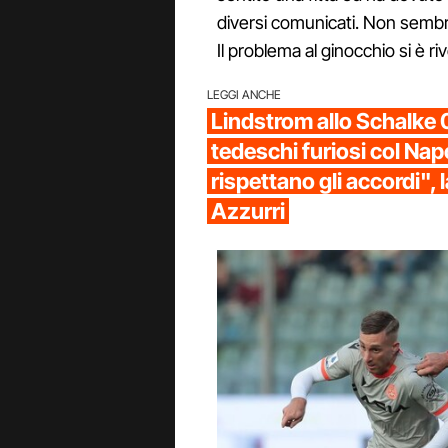
diversi comunicati. Non semb
Il problema al ginocchio si è ri
LEGGI ANCHE
Lindstrom allo Schalke 
tedeschi furiosi col Nap
rispettano gli accordi", 
Azzurri