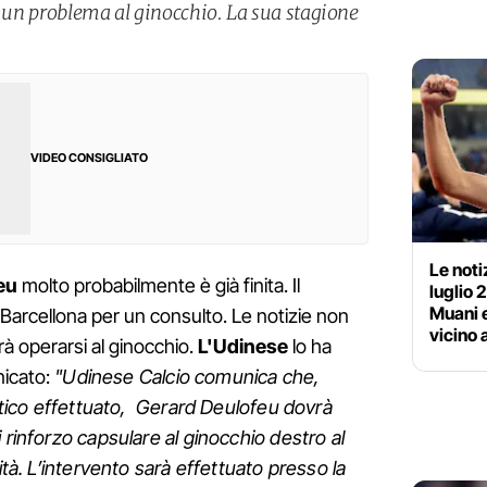
i un problema al ginocchio. La sua stagione
VIDEO CONSIGLIATO
Le noti
eu
molto probabilmente è già finita. Il
luglio 
Muani e
 Barcellona per un consulto. Le notizie non
vicino 
vrà operarsi al ginocchio.
L'Udinese
lo ha
icato:
"Udinese Calcio comunica che,
istico effettuato, Gerard Deulofeu dovrà
 rinforzo capsulare al ginocchio destro al
ità. L’intervento sarà effettuato presso la