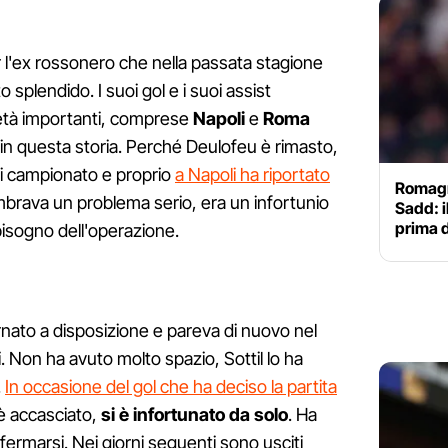
 l'ex rossonero che nella passata stagione
splendido. I suoi gol e i suoi assist
ietà importanti, comprese
Napoli
e
Roma
no in questa storia. Perché Deulofeu è rimasto,
 di campionato e proprio
a Napoli ha riportato
Romagn
mbrava un problema serio, era un infortunio
Sadd: i
prima d
isogno dell'operazione.
ornato a disposizione e pareva di nuovo nel
i. Non ha avuto molto spazio, Sottil lo ha
.
In occasione del gol che ha deciso la partita
è accasciato,
si è infortunato da solo
. Ha
fermarsi. Nei giorni seguenti sono usciti