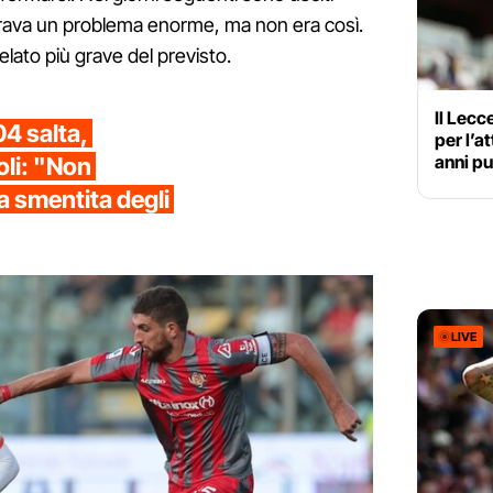
rava un problema enorme, ma non era così.
velato più grave del previsto.
Il Lec
04 salta,
per l’a
anni pu
oli: "Non
la smentita degli
LIVE