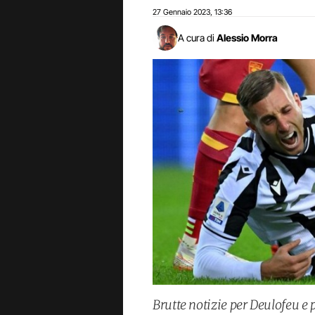
27 Gennaio 2023
13:36
,
A cura di
Alessio Morra
Brutte notizie per Deulofeu e 