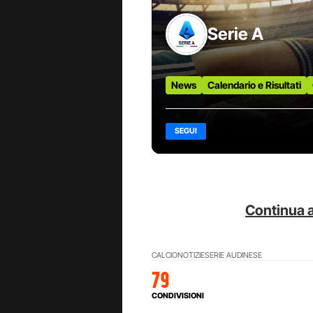
Serie A
News
Calendario e Risultati
SEGUI
Continua a
CALCIO
NOTIZIE
SERIE A
UDINESE
79
CONDIVISIONI