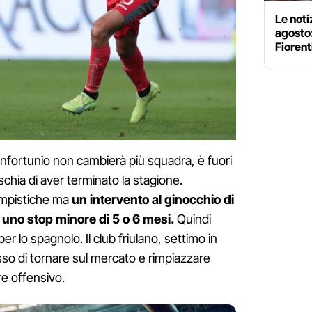
Le noti
agosto
Fiorent
 infortunio non cambierà più squadra, è fuori
schia di aver terminato la stagione.
empistiche ma
un intervento al ginocchio di
uno stop minore di 5 o 6 mesi.
Quindi
er lo spagnolo. Il club friulano, settimo in
desso di tornare sul mercato e rimpiazzare
re offensivo.