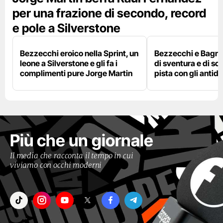
per una frazione di secondo, record
e pole a Silverstone
Bezzecchi eroico nella Sprint, un
Bezzecchi e Bagna
leone a Silverstone e gli fa i
di sventura e di so
complimenti pure Jorge Martin
pista con gli antidol
Più che un giornale
Il media che racconta il tempo in cui
viviamo con occhi moderni