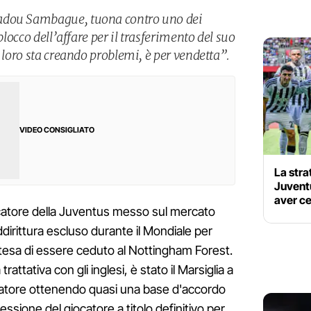
adou Sambague, tuona contro uno dei
blocco dell’affare per il trasferimento del suo
i loro sta creando problemi, è per vendetta”.
VIDEO CONSIGLIATO
La stra
Juvent
aver c
ocatore della Juventus messo sul mercato
ddirittura escluso durante il Mondiale per
tesa di essere ceduto al Nottingham Forest.
trattativa con gli inglesi, è stato il Marsiglia a
catore ottenendo quasi una base d'accordo
essione del giocatore a titolo definitivo per