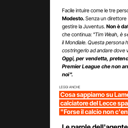
Facile intuire come le tre per
Modesto.
Senza un direttore
gestire la Juventus.
Non è dat
che continua:
"Tim Weah, è s
il Mondiale. Questa persona h
costringerlo ad andare dove v
Oggi, per vendetta, pretend
Premier League che non arr
noi".
LEGGI ANCHE
Cosa sappiamo su Lame
calciatore del Lecce spar
"Forse il calcio non c'e
Le parole dell'agent