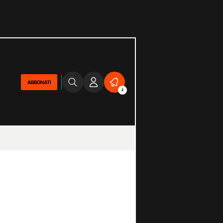
ABBONATI
2