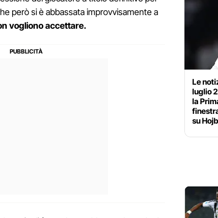
 che però si è abbassata improvvisamente a
non vogliono accettare.
Le noti
luglio 
la Prim
finestr
su Hojb