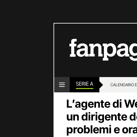
SERIE A
CALENDARIO E
L’agente di We
un dirigente d
problemi e or