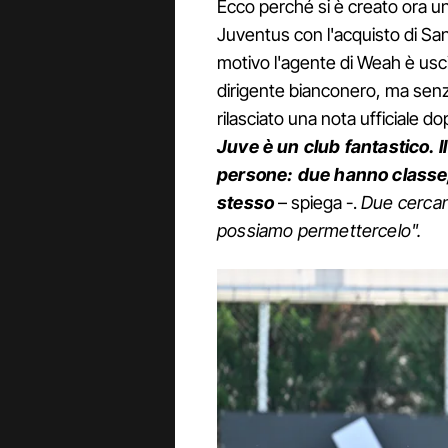
Ecco perché si è creato ora un
Juventus con l'acquisto di Sa
motivo l'agente di Weah è usci
dirigente bianconero, ma sen
rilasciato una nota ufficiale 
Juve è un club fantastico. Il
persone: due hanno classe, 
stesso
– spiega -.
Due cercan
possiamo permettercelo".