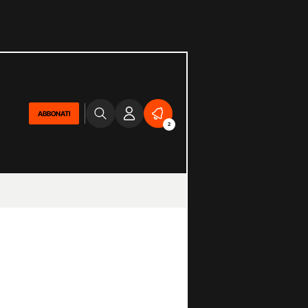
ABBONATI
2