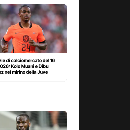
zie di calciomercato del 16
2026: Kolo Muani e Dibu
z nel mirino della Juve