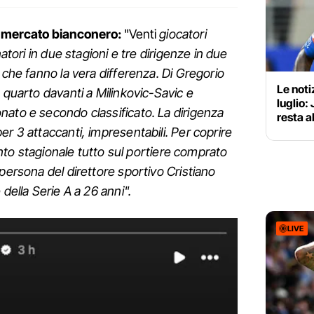
l mercato bianconero:
"Venti
giocatori
natori in due stagioni e tre dirigenze in due
 che fanno la vera differenza. Di Gregorio
Le noti
 quarto davanti a Milinkovic-Savic e
luglio:
nato e secondo classificato. La dirigenza
resta a
er 3 attaccanti, impresentabili. Per coprire
mento stagionale tutto sul portiere comprato
persona del direttore sportivo Cristiano
 della Serie A a 26 anni".
LIVE