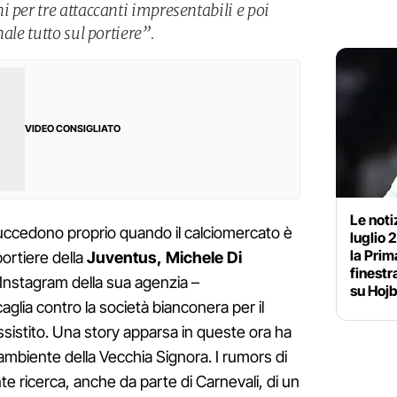
 per tre attaccanti impresentabili e poi
ale tutto sul portiere”.
VIDEO CONSIGLIATO
Le noti
e succedono proprio quando il calciomercato è
luglio 
la Prim
portiere della
Juventus,
Michele Di
finestr
e Instagram della sua agenzia –
su Hojb
caglia contro la società bianconera per il
ssistito. Una story apparsa in queste ora ha
'ambiente della Vecchia Signora. I rumors di
e ricerca, anche da parte di Carnevali, di un