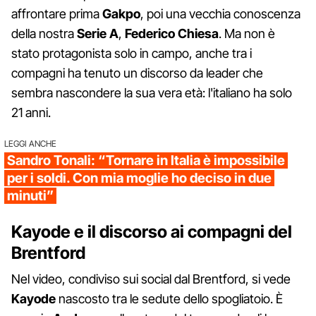
affrontare prima
Gakpo
, poi una vecchia conoscenza
della nostra
Serie A
,
Federico Chiesa
. Ma non è
stato protagonista solo in campo, anche tra i
compagni ha tenuto un discorso da leader che
sembra nascondere la sua vera età: l'italiano ha solo
21 anni.
LEGGI ANCHE
Sandro Tonali: “Tornare in Italia è impossibile
per i soldi. Con mia moglie ho deciso in due
minuti”
Kayode e il discorso ai compagni del
Brentford
Nel video, condiviso sui social dal Brentford, si vede
Kayode
nascosto tra le sedute dello spogliatoio. È