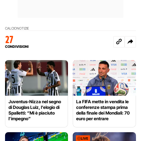
CALCIO
NOTIZIE
27
CONDIVISIONI
Juventus-Nizza nel segno
La FIFA mette in vendita le
di Douglas Luiz, l’elogio di
conferenze stampa prima
Spalletti: “Mi è piaciuto
della finale dei Mondiali: 70
l’impegno”
euro per entrare
LIVE