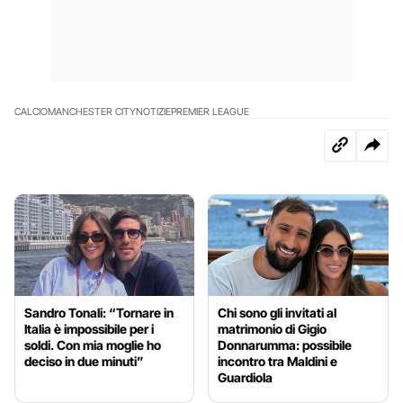
CALCIO
MANCHESTER CITY
NOTIZIE
PREMIER LEAGUE
Sandro Tonali: “Tornare in
Chi sono gli invitati al
Italia è impossibile per i
matrimonio di Gigio
soldi. Con mia moglie ho
Donnarumma: possibile
deciso in due minuti”
incontro tra Maldini e
Guardiola