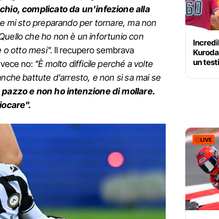
cchio, complicato da un'infezione alla
 e mi sto preparando per tornare, ma non
Quello che ho non è un infortunio con
Incredi
e o otto mesi".
Il recupero sembrava
Kuroda-
un test
nvece no:
"È molto difficile perché a volte
anche battute d'arresto, e non si sa mai se
pazzo e non ho intenzione di mollare.
giocare".
LIVE