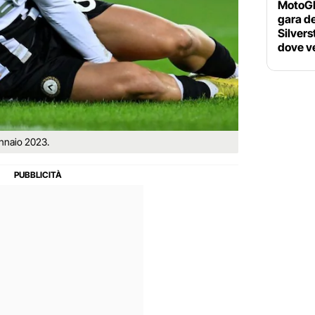
MotoGP 
gara d
Silvers
dove ve
ennaio 2023.