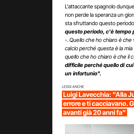
L'attaccante spagnolo dunque 
non perde la speranza un gio
sta sfruttando questo periodo 
questo periodo, c'è tempo p
-.
Quello che ho chiaro è che 
calcio perché questa è la mia
quello che ho chiaro è che il ca
difficile perché quello di cu
un infortunio".
LEGGI ANCHE
Luigi Lavecchia: "Alla 
errore e ti cacciavano. 
avanti già 20 anni fa”