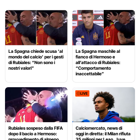
La Spagna chiede scusa ‘al
La Spagna maschile al
mondo del calcio’ per i gesti
fianco di Hermoso e
di Rubiales: “Non sono i
all’attacco di Rubiales:
nostri valori”
“Comportamento
inaccettabile”
LIVE
Rubiales sospeso dalla FIFA
Calciomercato, news di
dopo il bacio a Hermoso:
oggi in diretta: il Milan rifiuta
provvedimento di almeno
35 milioni per Leao. Juve