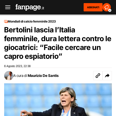
ABBONATI
2
Mondiali di calcio femminile 2023
Bertolini lascia l’Italia
femminile, dura lettera contro le
giocatrici: “Facile cercare un
capro espiatorio”
6 Agosto 2023
22:38
,
A cura di
Maurizio De Santis