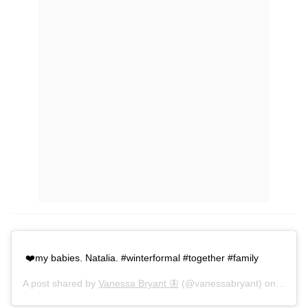
❤️my babies. Natalia. #winterformal #together #family
A post shared by
Vanessa Bryant 🦋
(@vanessabryant) on
Mar 8,