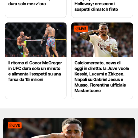
dura solo mezz’ora
Holloway: crescono i
sospetti di match finto
LIVE
Il ritorno di Conor McGregor
Calciomercato, news di
in UFC dura solo un minuto
oggi in diretta: la Juve vuole
e alimenta i sospetti su una
Kessié, Lucumì e Zirkzee.
farsa da 15 milioni
Napoli su Gabriel Jesus e
Musso, Fiorentina ufficiale
Mastantuono
LIVE