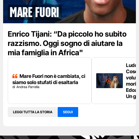
MARE FUORI
Enrico Tijani: “Da piccolo ho subito
razzismo. Oggi sogno di aiutare la
mia famiglia in Africa"
Ludo
Cosci
Mare Fuori non è cambiata, ci
volut
siamo solo stufati di esaltarla
moris
Andrea Parrella
Edoar
Un g
LEGGI TUTTA LA STORIA
SEGUI