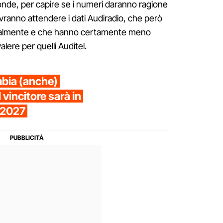
ronde, per capire se i numeri daranno ragione
ovranno attendere i dati Audiradio, che però
almente e che hanno certamente meno
lere per quelli Auditel.
bia (anche)
 vincitore sarà in
o 2027