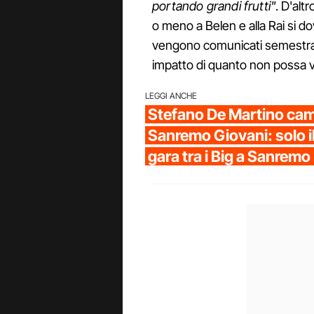
portando grandi frutti"
. D'alt
o meno a Belen e alla Rai si d
vengono comunicati semestr
impatto di quanto non possa va
LEGGI ANCHE
Stefano De Martino cam
Sanremo Giovani: solo il
gara tra i Big a Sanrem