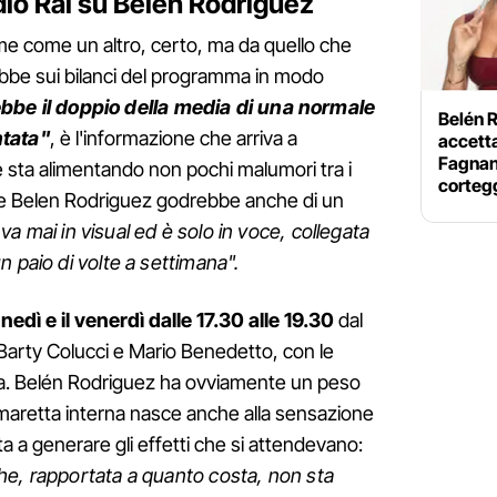
dio Rai su Belén Rodriguez
e come un altro, certo, ma da quello che
bbe sui bilanci del programma in modo
be il doppio della media di una normale
Belén R
ntata"
, è l'informazione che arriva a
accetta
Fagnan
 sta alimentando non pochi malumori tra i
corteg
 che Belen Rodriguez godrebbe anche di un
a mai in visual ed è solo in voce, collegata
 paio di volte a settimana".
unedì e il venerdì
dalle 17.30 alle 19.30
dal
arty Colucci e Mario Benedetto, con le
ia. Belén Rodriguez ha ovviamente un peso
 maretta interna nasce anche alla sensazione
a a generare gli effetti che si attendevano:
he, rapportata a quanto costa, non sta