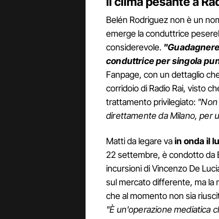
Il clima pesante a Ra
Belén Rodriguez non è un nom
emerge la conduttrice pesere
considerevole.
"Guadagnereb
conduttrice per singola pu
Fanpage, con un dettaglio che
corridoio di Radio Rai, visto
trattamento privilegiato:
"Non v
direttamente da Milano, per un
Matti da legare va
in onda il l
22 settembre, è condotto da B
incursioni di Vincenzo De Luc
sul mercato differente, ma la
che al momento non sia riuscit
"È un'operazione mediatica c