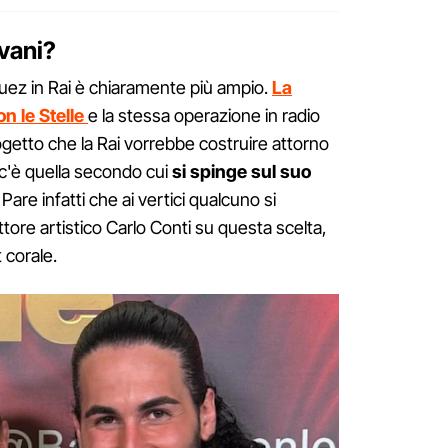
vani?
guez in Rai è chiaramente più ampio.
La
n le Stelle
e la stessa operazione in radio
etto che la Rai vorrebbe costruire attorno
, c'è quella secondo cui
si spinge sul suo
. Pare infatti che ai vertici qualcuno si
tore artistico Carlo Conti su questa scelta,
 corale.