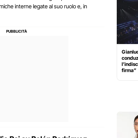
iche interne legate al suo ruolo e, in
Gianluc
conduz
l’indis
firma”