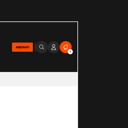
ABBONATI
2