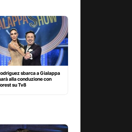
Rodriguez sbarca a Gialappa
sarà alla conduzione con
orest su Tv8