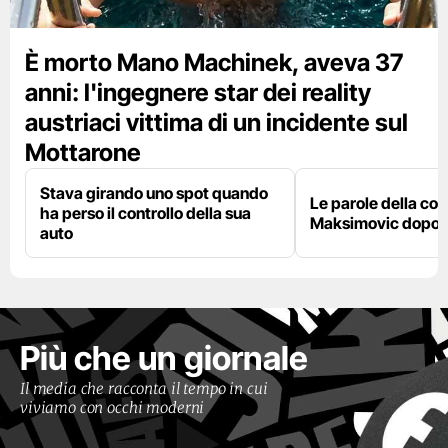
È morto Mano Machinek, aveva 37
anni: l'ingegnere star dei reality
austriaci vittima di un incidente sul
Mottarone
Stava girando uno spot quando
Le parole della c
ha perso il controllo della sua
Maksimovic dopo l
auto
Più che un giornale
Il media che racconta il tempo in cui
viviamo con occhi moderni