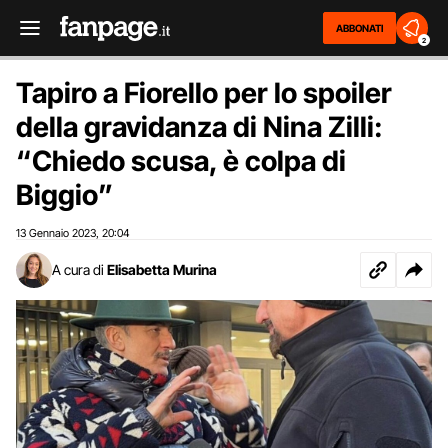
ABBONATI
2
Tapiro a Fiorello per lo spoiler
della gravidanza di Nina Zilli:
“Chiedo scusa, è colpa di
Biggio”
13 Gennaio 2023
20:04
,
A cura di
Elisabetta Murina