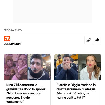
PROGRAMMI TV
62
CONDIVISIONI
Nina Zilli conferma la
Fiorello e Biggio svelano in
gravidanza dopo lo spoiler:
diretta il numero di Alessia
“Non lo sapeva ancora
Marcuzzi: “Cretini, mi
nessuno, Biggio
hanno scritto tutti”
vaffanc*lo”