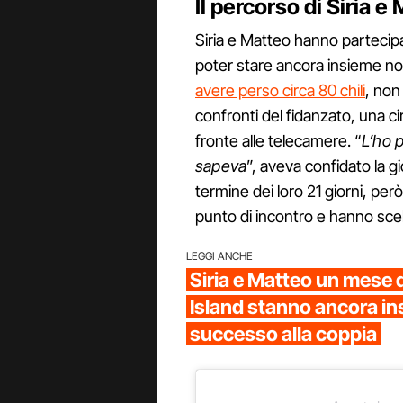
Il percorso di Siria 
Siria e Matteo hanno partecip
poter stare ancora insieme non
avere perso circa 80 chili
, non
confronti del fidanzato, una c
fronte alle telecamere. “
L’ho p
sapeva
”, aveva confidato la g
termine dei loro 21 giorni, però
punto di incontro e hanno scel
LEGGI ANCHE
Siria e Matteo un mese
Island stanno ancora i
successo alla coppia