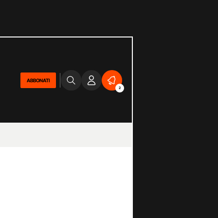
ABBONATI
2