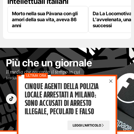
intellettuali italiani
Morto nella sua Pàvana con gli
Da La Locomotiva 
amori della sua vita, aveva 86
L'avvelenata, una v
anni
successi
Più che un giornale
Il media che racconta il tempo in cui
viviamo con occhi moderni
Cinque agenti della polizia
locale arrestati a Milano:
sono accusati di arresto
illegale, peculato e falso
LEGGI L'ARTICOLO