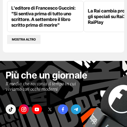
L'editore di Francesco Guccini:
La Rai cambia pr
"Si sentiva prima di tutto uno
gli speciali su Rai3
scrittore. A settembre il libro
RaiPlay
scritto prima di morire"
MOSTRA ALTRO
Più che un giornale
Il media che racconta il tempo in cui
viviamo con occhi moderni