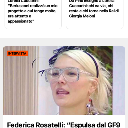
Lorella Cuccarini:
Da Pino Insegno a Lorella
“Berlusconi realizzò un mio
Cuccarini: chi va via, chi
progetto a cui tengo molto,
resta e chi torna nella Rai di
era attento e
Giorgia Meloni
appassionato”
INTERVISTA
Federica Rosatelli: “Espulsa dal GF9