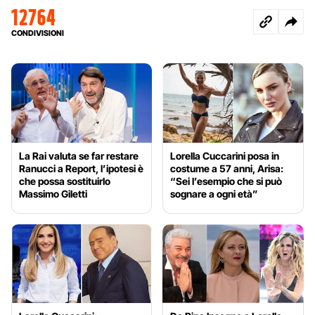
12764
CONDIVISIONI
La Rai valuta se far restare
Lorella Cuccarini posa in
Ranucci a Report, l’ipotesi è
costume a 57 anni, Arisa:
che possa sostituirlo
“Sei l’esempio che si può
Massimo Giletti
sognare a ogni età”