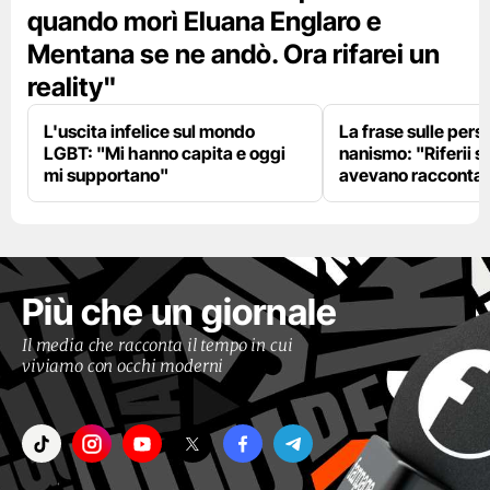
quando morì Eluana Englaro e
Mentana se ne andò. Ora rifarei un
reality"
L'uscita infelice sul mondo
La frase sulle pers
LGBT: "Mi hanno capita e oggi
nanismo: "Riferii s
mi supportano"
avevano racconta
Più che un giornale
Il media che racconta il tempo in cui
viviamo con occhi moderni