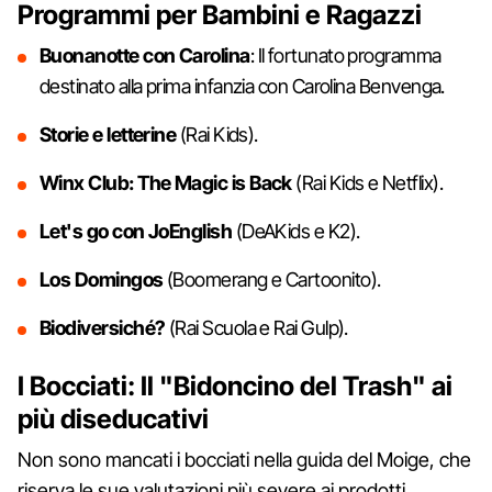
Programmi per Bambini e Ragazzi
Buonanotte con Carolina
: Il fortunato programma
destinato alla prima infanzia con Carolina Benvenga.
Storie e letterine
(Rai Kids).
Winx Club: The Magic is Back
(Rai Kids e Netflix).
Let's go con JoEnglish
(DeAKids e K2).
Los Domingos
(Boomerang e Cartoonito).
Biodiversiché?
(Rai Scuola e Rai Gulp).
I Bocciati: Il "Bidoncino del Trash" ai
più diseducativi
Non sono mancati i bocciati nella guida del Moige, che
riserva le sue valutazioni più severe ai prodotti