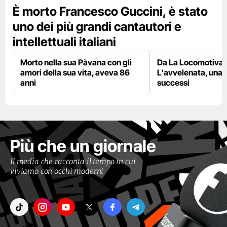
È morto Francesco Guccini, è stato
uno dei più grandi cantautori e
intellettuali italiani
Morto nella sua Pàvana con gli
Da La Locomotiva 
amori della sua vita, aveva 86
L'avvelenata, una v
anni
successi
Più che un giornale
Il media che racconta il tempo in cui
viviamo con occhi moderni