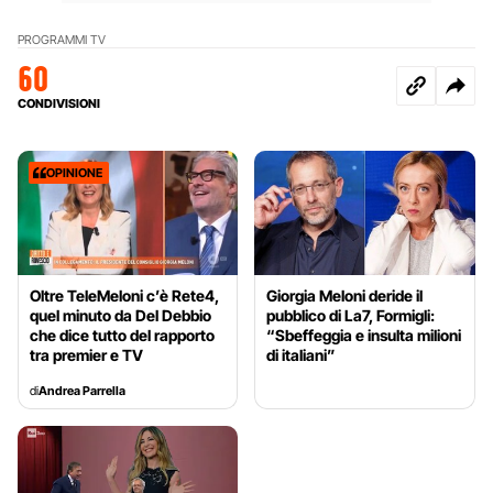
PROGRAMMI TV
60
CONDIVISIONI
OPINIONE
Oltre TeleMeloni c’è Rete4,
Giorgia Meloni deride il
quel minuto da Del Debbio
pubblico di La7, Formigli:
che dice tutto del rapporto
“Sbeffeggia e insulta milioni
tra premier e TV
di italiani”
di
Andrea Parrella