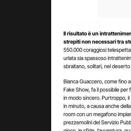
Il risultato è un intrattenim
strepiti non necessari tra s
550.000 coraggiosi telespettat
urlata sia spassoso intratteni
sbraitano, solitari, nel deserto 
Bianca Guaccero, come fino all
Fake Show, fa il possibile per 
in modo sincero. Purtroppo, il
in minuto, a causa anche dell
room con un megafono impianta
prezzemolini del Servizio Pub
gioco, le sfide, l’avventura, q