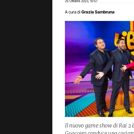
25 Ottobre 2023
10:57
,
A cura di
Grazia Sambruna
Il nuovo game show di Rai 2 
Guaccero conduce una caciara 