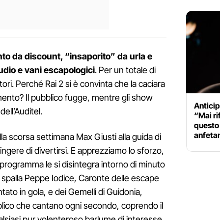
ento da discount, “insaporito” da urla e
tudio e vani escapologici
. Per un totale di
ori. Perché Rai 2 si è convinta che la caciara
mento? Il pubblico fugge, mentre gli show
Anticip
dell’Auditel.
“Mai ri
questo
anfeta
a scorsa settimana Max Giusti alla guida di
fingere di divertirsi. E apprezziamo lo sforzo,
 programma le si disintegra intorno di minuto
a spalla Peppe Iodice, Caronte delle escape
to in gola, e dei Gemelli di Guidonia,
blico che cantano ogni secondo, coprendo il
ualsiasi pur volenteroso barlume di interesse