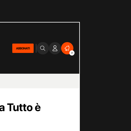
ABBONATI
2
ra Tutto è