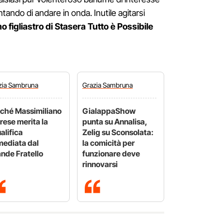
tando di andare in onda. Inutile agitarsi
mo figliastro di Stasera Tutto è Possibile
zia
Sambruna
Grazia
Sambruna
ché Massimiliano
GialappaShow
rese merita la
punta su Annalisa,
alifica
Zelig su Sconsolata:
ediata dal
la comicità per
nde Fratello
funzionare deve
rinnovarsi