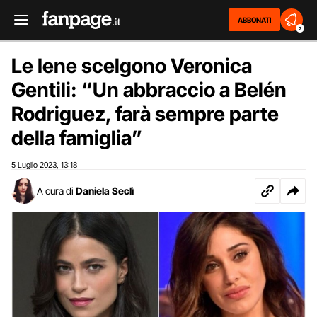
ABBONATI
2
Le Iene scelgono Veronica
Gentili: “Un abbraccio a Belén
Rodriguez, farà sempre parte
della famiglia”
5 Luglio 2023
13:18
,
A cura di
Daniela Seclì