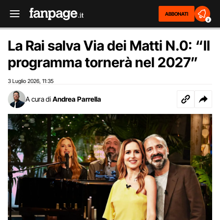
ABBONATI
2
La Rai salva Via dei Matti N.0: “Il
programma tornerà nel 2027”
3 Luglio 2026
11:35
,
A cura di
Andrea Parrella