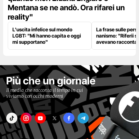
Mentana se ne andò. Ora rifarei un
reality"
L'uscita infelice sul mondo
La frase sulle pers
LGBT: "Mi hanno capita e oggi
nanismo: "Riferii s
mi supportano"
avevano racconta
Più che un giornale
Il media che racconta il tempo in cui
viviamo con occhi moderni