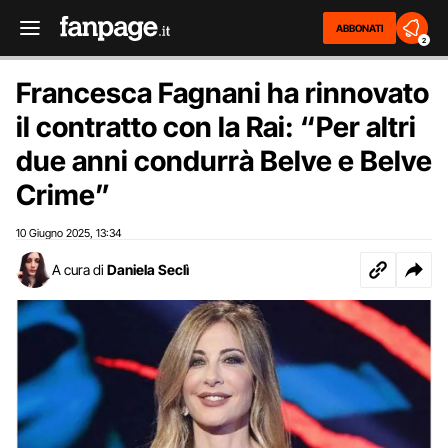
ABBONATI
2
Francesca Fagnani ha rinnovato
il contratto con la Rai: “Per altri
due anni condurrà Belve e Belve
Crime”
10 Giugno 2025
13:34
,
A cura di
Daniela Seclì